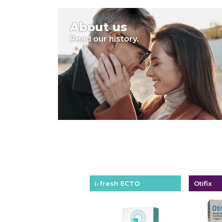
About us
Read our history.
i-fresh ECTO
Otifix