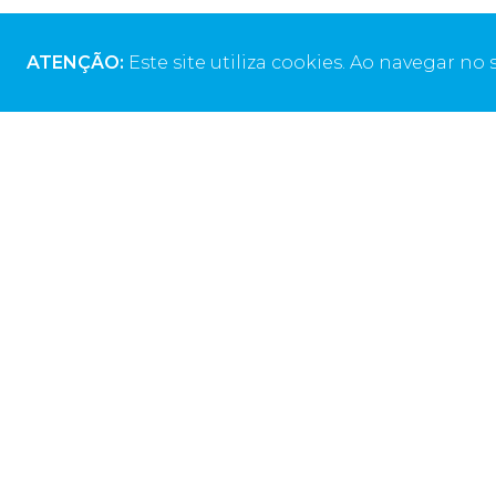
ATENÇÃO:
Este site utiliza cookies. Ao navegar no s
Morada da Sede
Telef
Rua Alto do Montijo
+351 211
13 ED Monsanto
(Chamad
2790-012 Carnaxide, Portugal
Email
geral@d