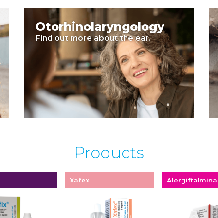
Otorhinolaryngology
Find out more about the ear.
Products
Xafex
Alergiftalmina