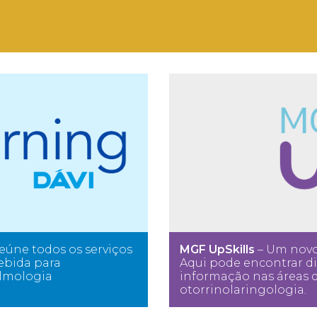
eúne todos os serviços
MGF UpSkills
– Um novo 
ebida para
Aqui pode encontrar di
almologia
informação nas áreas d
otorrinolaringologia.