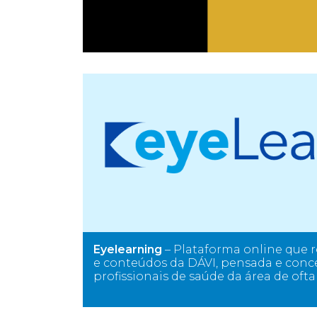
Eyelearning
– Plataforma online que r
e conteúdos da DÁVI, pensada e conc
profissionais de saúde da área de oft