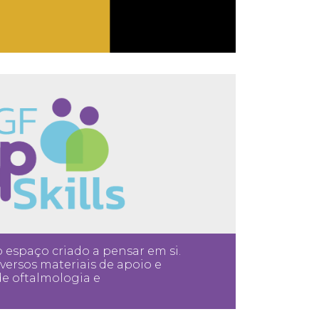
espaço criado a pensar em si.
versos materiais de apoio e
e oftalmologia e