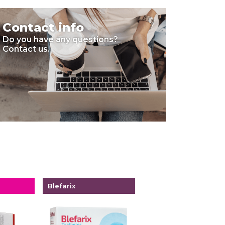
Contact info
Do you have any questions?
Contact us.
Blefarix
Colircusí Gentadexa