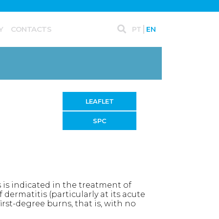
Y
CONTACTS
PT
EN
LEAFLET
SPC
s indicated in the treatment of
 dermatitis (particularly at its acute
irst-degree burns, that is, with no