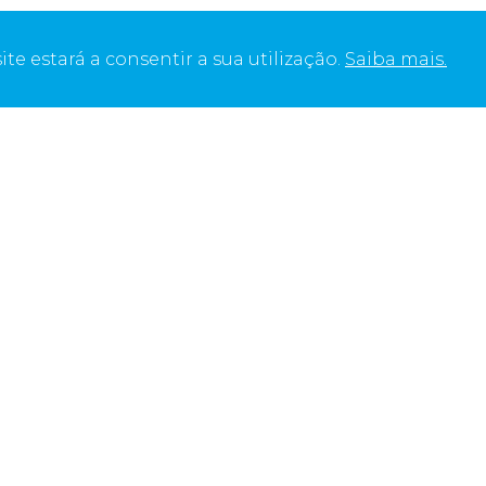
ite estará a consentir a sua utilização.
Saiba mais.
one
 348 501
a para rede fixa nacional)
 e candidaturas
avi.pt
DAVI II – FARMACÊUTICA, S.A.