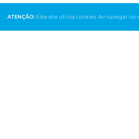
ATENÇÃO:
Este site utiliza cookies. Ao navegar no s
Morada da Sede
Telef
Rua Alto do Montijo
+351 211
13 ED Monsanto
(Chamad
2790-012 Carnaxide, Portugal
Email
geral@d