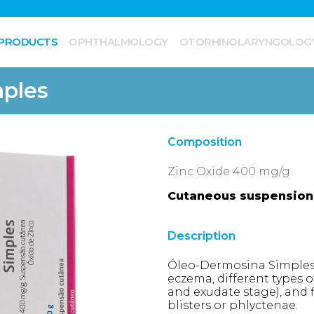
PRODUCTS
OPHTHALMOLOGY
OTORHINOLARYNGOLOG
ples
Composition
Zinc Oxide 400 mg/g
Cutaneous suspension
Description
Óleo-Dermosina Simples i
eczema, different types of
and exudate stage), and f
blisters or phlyctenae.